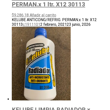
PERMAN.x 1 ltr. X12 30113
$
9,286.18
Añadir al carrito
KELUBE ANTICONG/REFRIG. PERMAN.x 1 ltr. X12
30113
c1911101
2 febrero, 2021
23 junio, 2026
KELUBE LIMPIA RADIADOR x