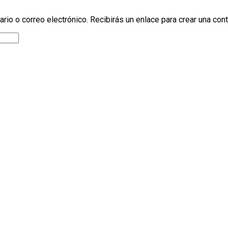
rio o correo electrónico. Recibirás un enlace para crear una con