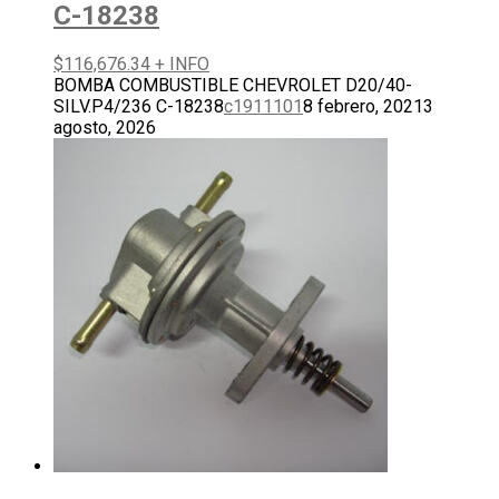
C-18238
$
116,676.34
+ INFO
BOMBA COMBUSTIBLE CHEVROLET D20/40-
SILV.P4/236 C-18238
c1911101
8 febrero, 2021
3
agosto, 2026