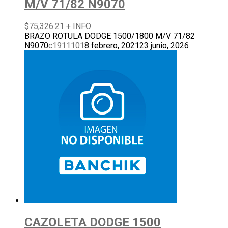
M/V 71/82 N9070
$
75,326.21
+ INFO
BRAZO ROTULA DODGE 1500/1800 M/V 71/82
N9070
c1911101
8 febrero, 2021
23 junio, 2026
CAZOLETA DODGE 1500