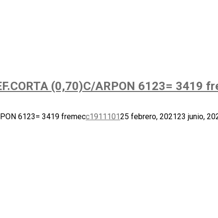
.CORTA (0,70)C/ARPON 6123= 3419 fr
PON 6123= 3419 fremec
c1911101
25 febrero, 2021
23 junio, 20