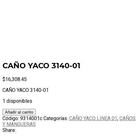
CAÑO YACO 3140-01
$
16,308.45
CAÑO YACO 3140-01
1 disponibles
CAÑO
Añadir al carrito
YACO
Código:
9314001c
Categorías:
CAÑO YACO LINEA 01
,
CAÑOS
3140-
Y MANGUERAS
01
Share:
cantidad