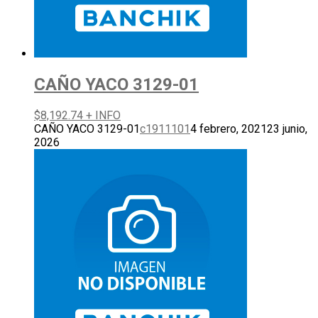
CAÑO YACO 3129-01
$
8,192.74
+ INFO
CAÑO YACO 3129-01
c1911101
4 febrero, 2021
23 junio,
2026