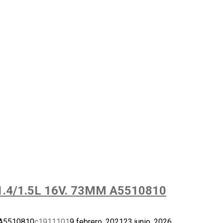
.4/1.5L 16V. 73MM A5510810
 A5510810
c1911101
9 febrero, 2021
23 junio, 2026