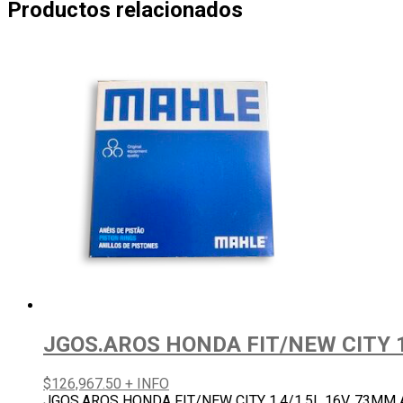
Productos relacionados
JGOS.AROS HONDA FIT/NEW CITY 1
$
126,967.50
+ INFO
JGOS.AROS HONDA FIT/NEW CITY 1.4/1.5L 16V. 73MM