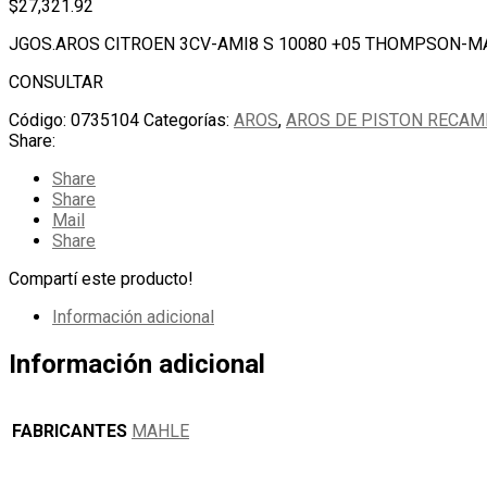
$
27,321.92
JGOS.AROS CITROEN 3CV-AMI8 S 10080 +05 THOMPSON-M
CONSULTAR
Código:
0735104
Categorías:
AROS
,
AROS DE PISTON RECA
Share:
Share
Share
Mail
Share
Compartí este producto!
Información adicional
Información adicional
FABRICANTES
MAHLE