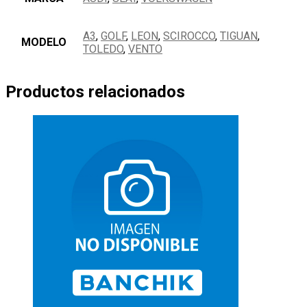
A3
,
GOLF
,
LEON
,
SCIROCCO
,
TIGUAN
,
MODELO
TOLEDO
,
VENTO
Productos relacionados