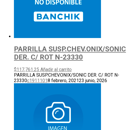
PARRILLA SUSP.CHEV.ONIX/SONIC
DER. C/ ROT N-23330
$
117,761.25
Añadir al carrito
PARRILLA SUSP.CHEV.ONIX/SONIC DER. C/ ROT N-
23330
c1911101
8 febrero, 2021
23 junio, 2026