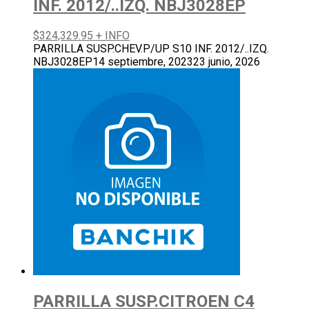
INF. 2012/..IZQ. NBJ3028EP
$
324,329.95
+ INFO
PARRILLA SUSP.CHEV.P/UP S10 INF. 2012/..IZQ.
NBJ3028EP
14 septiembre, 2023
23 junio, 2026
PARRILLA SUSP.CITROEN C4