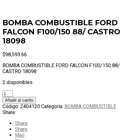
BOMBA COMBUSTIBLE FORD
FALCON F100/150 88/ CASTRO
18098
$
98,593.66
BOMBA COMBUSTIBLE FORD FALCON F100/150 88/
CASTRO 18098
2 disponibles
BOMBA
COMBUSTIBLE
Añadir al carrito
FORD
Código:
2404120
Categoría:
BOMBA COMBUSTIBLE
FALCON
Share:
F100/150
88/
Share
CASTRO
Share
18098
Mail